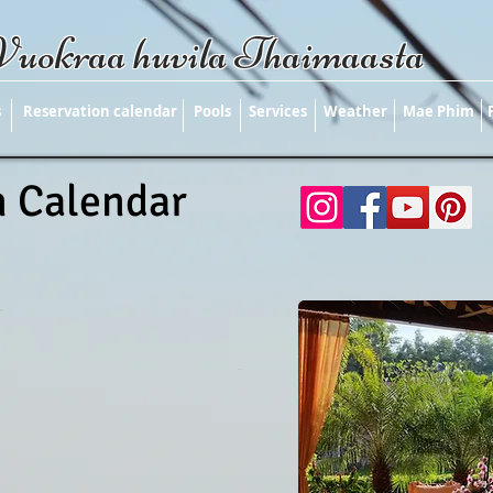
Vuokraa huvila Thaimaasta
s
Reservation calendar
Pools
Services
Weather
Mae Phim
n Calendar