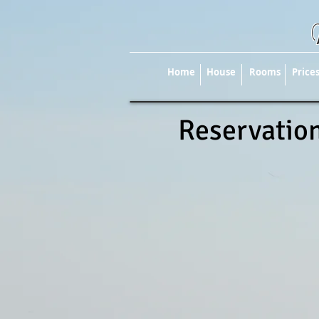
Home
House
Rooms
Price
Reservatio